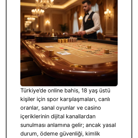
Türkiye’de online bahis, 18 yaş üstü
kişiler için spor karşılaşmaları, canlı
oranlar, sanal oyunlar ve casino
içeriklerinin dijital kanallardan
sunulması anlamına gelir; ancak yasal
durum, ödeme güvenliği, kimlik