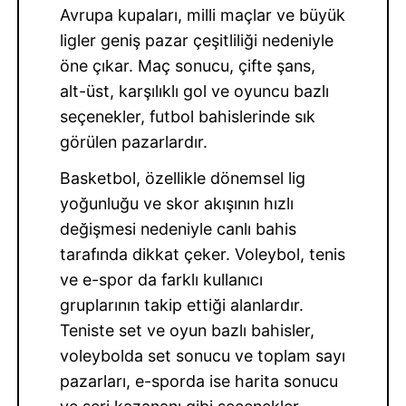
Avrupa kupaları, milli maçlar ve büyük
ligler geniş pazar çeşitliliği nedeniyle
öne çıkar. Maç sonucu, çifte şans,
alt-üst, karşılıklı gol ve oyuncu bazlı
seçenekler, futbol bahislerinde sık
görülen pazarlardır.
Basketbol, özellikle dönemsel lig
yoğunluğu ve skor akışının hızlı
değişmesi nedeniyle canlı bahis
tarafında dikkat çeker. Voleybol, tenis
ve e-spor da farklı kullanıcı
gruplarının takip ettiği alanlardır.
Teniste set ve oyun bazlı bahisler,
voleybolda set sonucu ve toplam sayı
pazarları, e-sporda ise harita sonucu