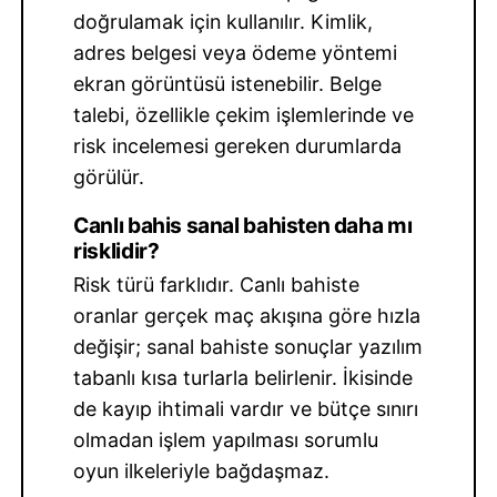
doğrulamak için kullanılır. Kimlik,
adres belgesi veya ödeme yöntemi
ekran görüntüsü istenebilir. Belge
talebi, özellikle çekim işlemlerinde ve
risk incelemesi gereken durumlarda
görülür.
Canlı bahis sanal bahisten daha mı
risklidir?
Risk türü farklıdır. Canlı bahiste
oranlar gerçek maç akışına göre hızla
değişir; sanal bahiste sonuçlar yazılım
tabanlı kısa turlarla belirlenir. İkisinde
de kayıp ihtimali vardır ve bütçe sınırı
olmadan işlem yapılması sorumlu
oyun ilkeleriyle bağdaşmaz.