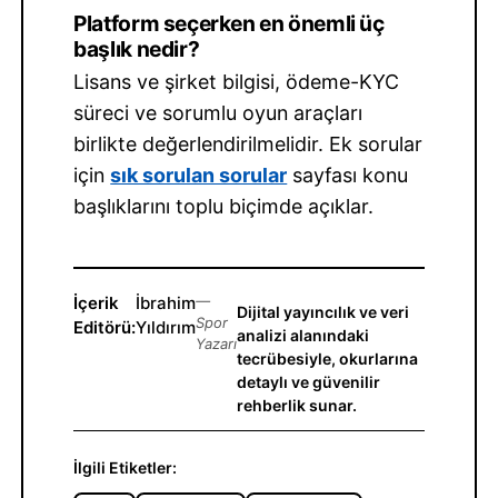
Platform seçerken en önemli üç
başlık nedir?
Lisans ve şirket bilgisi, ödeme-KYC
süreci ve sorumlu oyun araçları
birlikte değerlendirilmelidir. Ek sorular
için
sık sorulan sorular
sayfası konu
başlıklarını toplu biçimde açıklar.
İçerik
İbrahim
—
Dijital yayıncılık ve veri
Spor
Editörü:
Yıldırım
analizi alanındaki
Yazarı
tecrübesiyle, okurlarına
detaylı ve güvenilir
rehberlik sunar.
İlgili Etiketler: