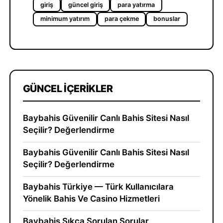
giriş
güncel giriş
para yatırma
minimum yatırım
para çekme
bonuslar
GÜNCEL İÇERIKLER
Baybahis Güvenilir Canlı Bahis Sitesi Nasıl
Seçilir? Değerlendirme
Baybahis Güvenilir Canlı Bahis Sitesi Nasıl
Seçilir? Değerlendirme
Baybahis Türkiye — Türk Kullanıcılara
Yönelik Bahis Ve Casino Hizmetleri
Baybahis Sıkça Sorulan Sorular