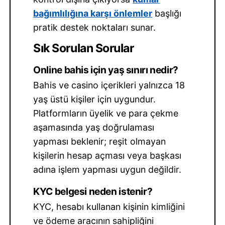
bağımlılığına karşı önlemler
başlığı
pratik destek noktaları sunar.
Sık Sorulan Sorular
Online bahis için yaş sınırı nedir?
Bahis ve casino içerikleri yalnızca 18
yaş üstü kişiler için uygundur.
Platformların üyelik ve para çekme
aşamasında yaş doğrulaması
yapması beklenir; reşit olmayan
kişilerin hesap açması veya başkası
adına işlem yapması uygun değildir.
KYC belgesi neden istenir?
KYC, hesabı kullanan kişinin kimliğini
ve ödeme aracının sahipliğini