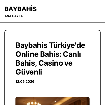
BAYBAHIS
ANA SAYFA
Baybahis Türkiye'de
Online Bahis: Canlı
Bahis, Casino ve
Güvenli
12.06.2026